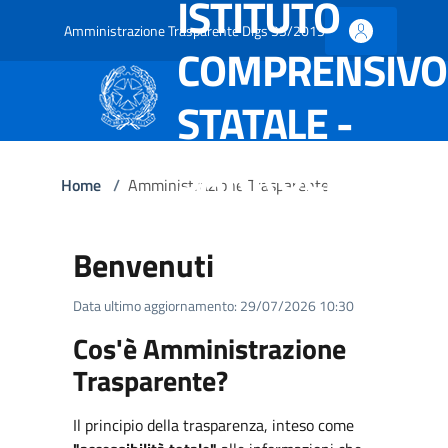
ISTITUTO
Amministrazione Trasparente Dlgs 33/2013
COMPRENSIVO
STATALE -
SARROCH
Home
/
Amministrazione Trasparente
Benvenuti
Data ultimo aggiornamento: 29/07/2026 10:30
Cos'è Amministrazione
Trasparente?
Il principio della trasparenza, inteso come