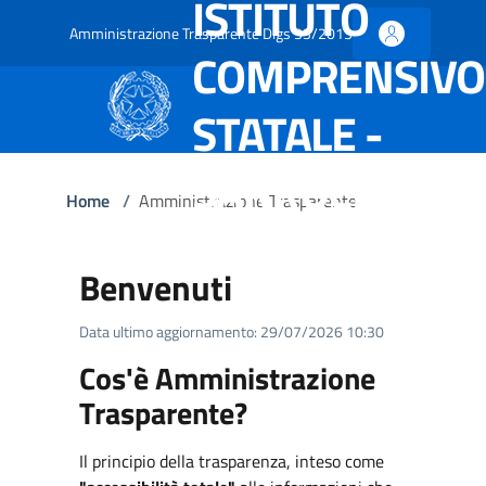
ISTITUTO
Amministrazione Trasparente Dlgs 33/2013
COMPRENSIVO
STATALE -
SARROCH
Home
/
Amministrazione Trasparente
Benvenuti
Data ultimo aggiornamento: 29/07/2026 10:30
Cos'è Amministrazione
Trasparente?
Il principio della trasparenza, inteso come