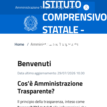
ISTITUTO
Amministrazione Trasparente Dlgs 33/2013
COMPRENSIVO
STATALE -
SARROCH
Home
/
Amministrazione Trasparente
Benvenuti
Data ultimo aggiornamento: 29/07/2026 10:30
Cos'è Amministrazione
Trasparente?
Il principio della trasparenza, inteso come