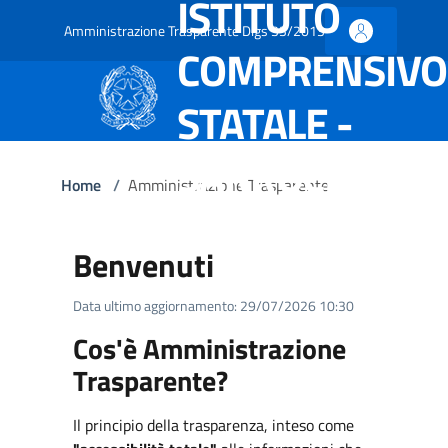
ISTITUTO
Amministrazione Trasparente Dlgs 33/2013
COMPRENSIVO
STATALE -
SARROCH
Home
/
Amministrazione Trasparente
Benvenuti
Data ultimo aggiornamento: 29/07/2026 10:30
Cos'è Amministrazione
Trasparente?
Il principio della trasparenza, inteso come