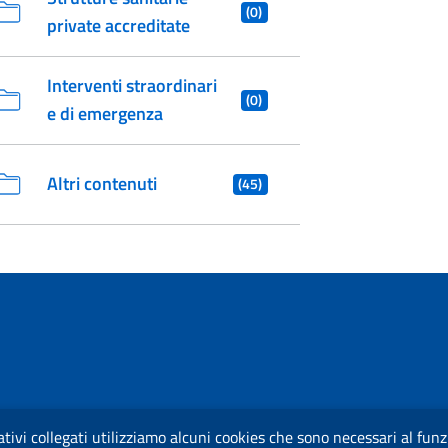
(0)
private accreditate
Interventi straordinari
(0)
e di emergenza
Altri contenuti
(45)