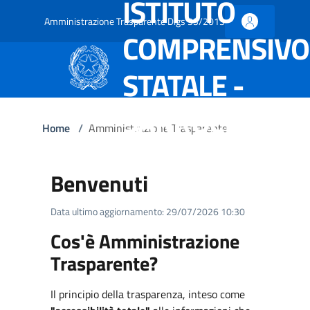
ISTITUTO
Amministrazione Trasparente Dlgs 33/2013
COMPRENSIVO
STATALE -
SARROCH
Home
/
Amministrazione Trasparente
Benvenuti
Data ultimo aggiornamento: 29/07/2026 10:30
Cos'è Amministrazione
Trasparente?
Il principio della trasparenza, inteso come