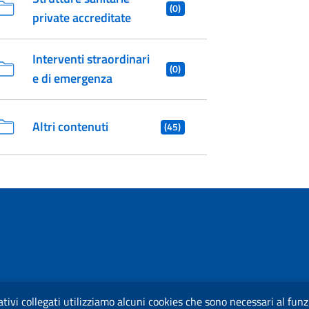
(0)
private accreditate
Interventi straordinari
(0)
e di emergenza
Altri contenuti
(45)