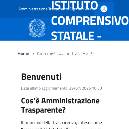
ISTITUTO
Amministrazione Trasparente Dlgs 33/2013
COMPRENSIVO
STATALE -
SARROCH
Home
/
Amministrazione Trasparente
Benvenuti
Data ultimo aggiornamento: 29/07/2026 10:30
Cos'è Amministrazione
Trasparente?
Il principio della trasparenza, inteso come