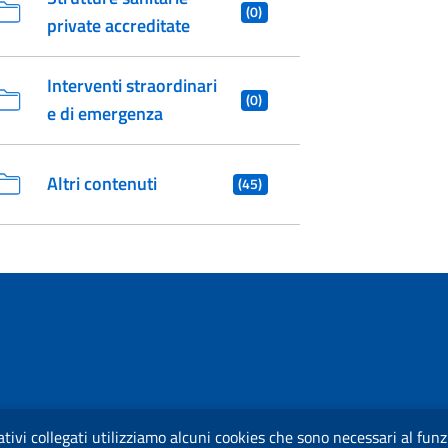
(0)
private accreditate
Interventi straordinari
(0)
e di emergenza
Altri contenuti
(45)