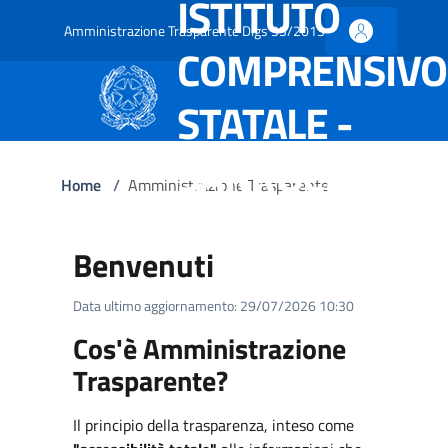
ISTITUTO
Amministrazione Trasparente Dlgs 33/2013
COMPRENSIVO
STATALE -
SARROCH
Home
/
Amministrazione Trasparente
Benvenuti
Data ultimo aggiornamento: 29/07/2026 10:30
Cos'è Amministrazione
Trasparente?
Il principio della trasparenza, inteso come