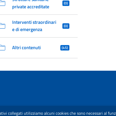
(0)
private accreditate
Interventi straordinari
(0)
e di emergenza
Altri contenuti
(45)