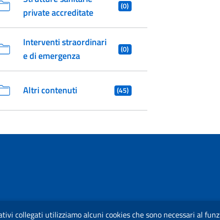
(0)
private accreditate
Interventi straordinari
(0)
e di emergenza
Altri contenuti
(45)