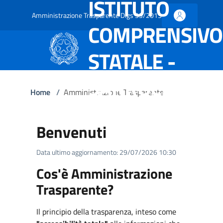
ISTITUTO
Amministrazione Trasparente Dlgs 33/2013
COMPRENSIVO
STATALE -
SARROCH
Home
/
Amministrazione Trasparente
Benvenuti
Data ultimo aggiornamento: 29/07/2026 10:30
Cos'è Amministrazione
Trasparente?
Il principio della trasparenza, inteso come