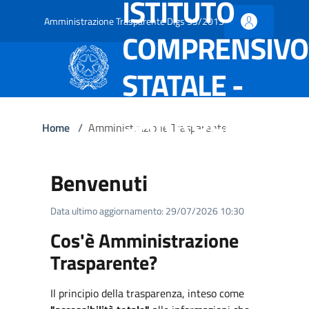
ISTITUTO
Amministrazione Trasparente Dlgs 33/2013
COMPRENSIVO
STATALE -
SARROCH
Home
/
Amministrazione Trasparente
Benvenuti
Data ultimo aggiornamento: 29/07/2026 10:30
Cos'è Amministrazione
Trasparente?
Il principio della trasparenza, inteso come