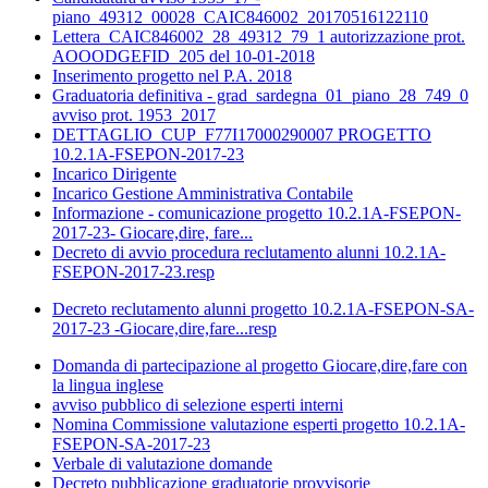
piano_49312_00028_CAIC846002_20170516122110
Lettera_CAIC846002_28_49312_79_1 autorizzazione prot.
AOOODGEFID_205 del 10-01-2018
Inserimento progetto nel P.A. 2018
Graduatoria definitiva - grad_sardegna_01_piano_28_749_0
avviso prot. 1953_2017
DETTAGLIO_CUP_F77I17000290007 PROGETTO
10.2.1A-FSEPON-2017-23
Incarico Dirigente
Incarico Gestione Amministrativa Contabile
Informazione - comunicazione progetto 10.2.1A-FSEPON-
2017-23- Giocare,dire, fare...
Decreto di avvio procedura reclutamento alunni 10.2.1A-
FSEPON-2017-23.resp
Decreto reclutamento alunni progetto 10.2.1A-FSEPON-SA-
2017-23 -Giocare,dire,fare...resp
Domanda di partecipazione al progetto Giocare,dire,fare con
la lingua inglese
avviso pubblico di selezione esperti interni
Nomina Commissione valutazione esperti progetto 10.2.1A-
FSEPON-SA-2017-23
Verbale di valutazione domande
Decreto pubblicazione graduatorie provvisorie