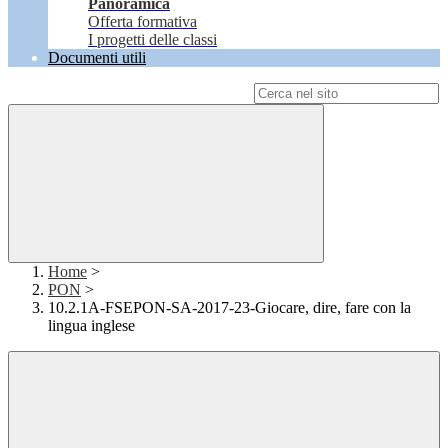
Panoramica
Offerta formativa
I progetti delle classi
Documenti utili
Campo di ricerca per le pagine del sito
Home
>
PON
>
10.2.1A-FSEPON-SA-2017-23-Giocare, dire, fare con la
lingua inglese