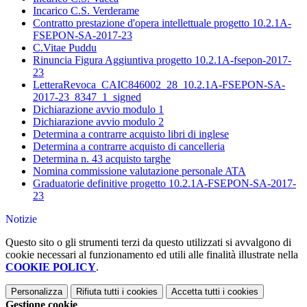
Incarico C.S. Verderame
Contratto prestazione d'opera intellettuale progetto 10.2.1A-
FSEPON-SA-2017-23
C.Vitae Puddu
Rinuncia Figura Aggiuntiva progetto 10.2.1A-fsepon-2017-
23
LetteraRevoca_CAIC846002_28_10.2.1A-FSEPON-SA-
2017-23_8347_1_signed
Dichiarazione avvio modulo 1
Dichiarazione avvio modulo 2
Determina a contrarre acquisto libri di inglese
Determina a contrarre acquisto di cancelleria
Determina n. 43 acquisto targhe
Nomina commissione valutazione personale ATA
Graduatorie definitive progetto 10.2.1A-FSEPON-SA-2017-
23
Notizie
Questo sito o gli strumenti terzi da questo utilizzati si avvalgono di
cookie necessari al funzionamento ed utili alle finalità illustrate nella
COOKIE POLICY
.
Personalizza
Rifiuta tutti
i cookies
Accetta tutti
i cookies
Gestione cookie