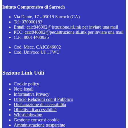
Istituto Comprensivo di Sarroch
Via Dante, 17 - 09018 Sarroch (CA)
Tel:
070900183
Email:
caic846002@istruzione.it
Link per inviare una mail
PEC:
caic846002@pec.istruzione.it
Link per inviare una mail
C.F.: 80014400925
Cod. Mecc. CAIC846002
Cod. Univoco UFTFWU
Sezione Link Utili
Cookie policy
Note legali
Informativa Privacy
Ufficio Relazioni con il Pubblico
Dichiarazione di accessibilità
Obiettivi di accessibilità
Whistleblowing
Gestione consensi cookie
Amministrazione trasparente