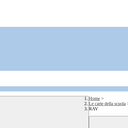
Home
>
Le carte della scuola
RAV