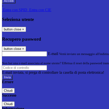
-
Entra con SPID
Entra con CIE
Seleziona utente
button close
×
Recupero password
button close
×
E-mail
Verrà inviato un messaggio all'indirizz
Non hai una e-mail associata al nome utente? Effettua il reset della password tram
E-mail inviata, si prega di controllare la casella di posta elettronica!
Errore
Chiudi
Successo
Chiudi
Informazione