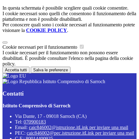
In questa schermata è possibile scegliere quali cookie consentire.
I cookie necessari sono quelli che consentono il funzionamento della
piattaforma e non è possibile disabilitarli.
Per conoscere quali sono i cookie necessari al funzionamento potete
visionare la
COOKIE POLICY
.
Cookie necessari per il funzionamento
I cookie necessari per il funzionamento non possono essere
disabilitati. È possibile consultare l'elenco nella pagina della cookie
policy.
Accetta tutti
Salva le preferenze
Istituto Comprensivo di Sarroch
Contatti
Istituto Comprensivo di Sarroch
Via Dante, 17 - 09018 Sarroch (CA)
Tel:
070900183
Email:
caic846002@istruzione.it
Link per inviare una mail
PEC:
caic846002@pec.istruzione.it
Link per inviare una mail
C.F.: 80014400925