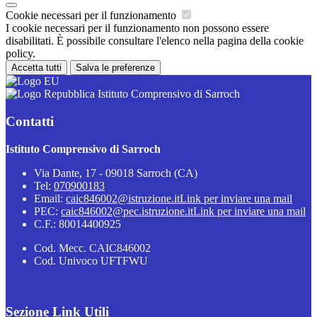
Cookie necessari per il funzionamento
I cookie necessari per il funzionamento non possono essere
disabilitati. È possibile consultare l'elenco nella pagina della cookie
policy.
Accetta tutti
Salva le preferenze
Istituto Comprensivo di Sarroch
Contatti
Istituto Comprensivo di Sarroch
Via Dante, 17 - 09018 Sarroch (CA)
Tel:
070900183
Email:
caic846002@istruzione.it
Link per inviare una mail
PEC:
caic846002@pec.istruzione.it
Link per inviare una mail
C.F.: 80014400925
Cod. Mecc. CAIC846002
Cod. Univoco UFTFWU
Sezione Link Utili