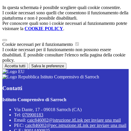
In questa schermata è possibile scegliere quali cookie consentire.
I cookie necessari sono quelli che consentono il funzionamento della
piattaforma e non è possibile disabilitarli.
Per conoscere quali sono i cookie necessari al funzionamento potete
visionare la
COOKIE POLICY
.
Cookie necessari per il funzionamento
I cookie necessari per il funzionamento non possono essere
disabilitati. È possibile consultare l'elenco nella pagina della cookie
policy.
Accetta tutti
Salva le preferenze
Istituto Comprensivo di Sarroch
Contatti
Istituto Comprensivo di Sarroch
Via Dante, 17 - 09018 Sarroch (CA)
Tel:
070900183
Email:
caic846002@istruzione.it
Link per inviare una mail
PEC:
caic846002@pec.istruzione.it
Link per inviare una mail
C.F.: 80014400925